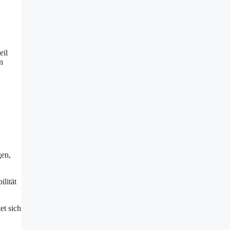
eil
n
gen,
lität
et sich