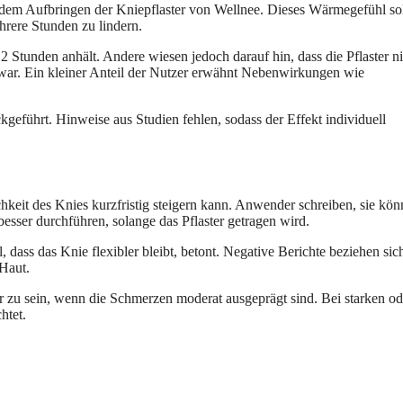
em Aufbringen der Kniepflaster von Wellnee. Dieses Wärmegefühl sol
hrere Stunden zu lindern.
 Stunden anhält. Andere wiesen jedoch darauf hin, dass die Pflaster ni
 war. Ein kleiner Anteil der Nutzer erwähnt Nebenwirkungen wie
eführt. Hinweise aus Studien fehlen, sodass der Effekt individuell
chkeit des Knies kurzfristig steigern kann. Anwender schreiben, sie kön
esser durchführen, solange das Pflaster getragen wird.
dass das Knie flexibler bleibt, betont. Negative Berichte beziehen sic
 Haut.
ar zu sein, wenn die Schmerzen moderat ausgeprägt sind. Bei starken od
htet.