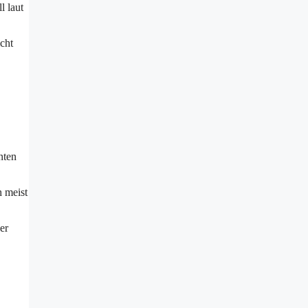
l laut
cht
nten
h meist
er