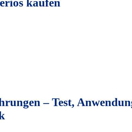
riös kaufen
ahrungen – Test, Anwendun
k