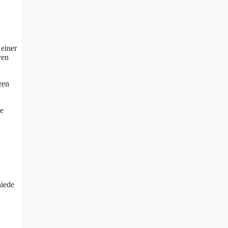
 einer
ren
ren
ie
hiede