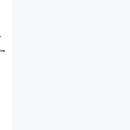
s
ten