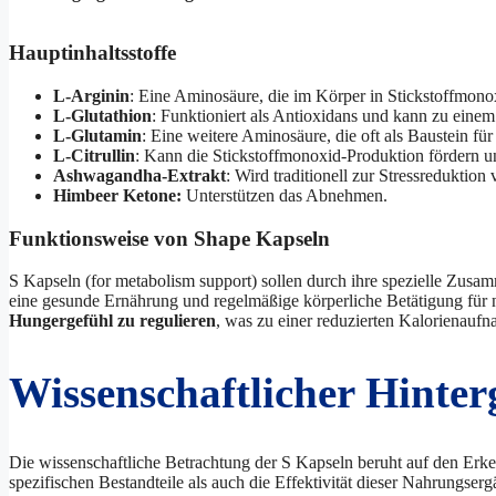
Hauptinhaltsstoffe
L-Arginin
: Eine Aminosäure, die im Körper in Stickstoffmon
L-Glutathion
: Funktioniert als Antioxidans und kann zu ein
L-Glutamin
: Eine weitere Aminosäure, die oft als Baustein f
L-Citrullin
: Kann die Stickstoffmonoxid-Produktion fördern u
Ashwagandha-Extrakt
: Wird traditionell zur Stressreduktio
Himbeer Ketone:
Unterstützen das Abnehmen.
Funktionsweise von Shape Kapseln
S Kapseln (for metabolism support) sollen durch ihre spezielle Zus
eine gesunde Ernährung und regelmäßige körperliche Betätigung für n
Hungergefühl zu regulieren
, was zu einer reduzierten Kalorienauf
Wissenschaftlicher Hinte
Die wissenschaftliche Betrachtung der S Kapseln beruht auf den Erk
spezifischen Bestandteile als auch die Effektivität dieser Nahrungs