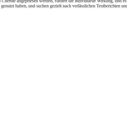
Chemie angepriesen werden, variiert die individuelle Wirkung, und es g
enutzt haben, und suchen gezielt nach verlässlichen Testberichten und