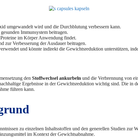
oxid umgewandelt wird und die Durchblutung verbessern kann.
em gesunden Immunsystem beitragen.
ür Proteine im Körper Anwendung findet.
nd zur Verbesserung der Ausdauer beitragen.
n verwendet und könnte indirekt die Gewichtsreduktion unterstützen, ind
ammensetzung den
Stoffwechsel ankurbeln
und die Verbrennung von eing
achhaltige Ergebnisse in der Gewichtsreduktion wichtig sind. Die in d
nahme führen kann.
rgrund
enntnissen zu einzelnen Inhaltsstoffen und den generellen Studien zu
ergänzungsmittel im Kontext der Gewichtsabnahme.