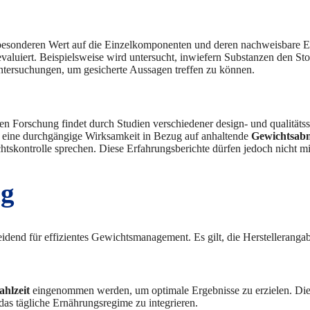
 besonderen Wert auf die Einzelkomponenten und deren nachweisbare Eff
luiert. Beispielsweise wird untersucht, inwiefern Substanzen den Sto
Untersuchungen, um gesicherte Aussagen treffen zu können.
n Forschung findet durch Studien verschiedener design- und qualitätsspe
eine durchgängige Wirksamkeit in Bezug auf anhaltende
Gewichtsab
chtskontrolle sprechen. Diese Erfahrungsberichte dürfen jedoch nicht m
ng
dend für effizientes Gewichtsmanagement. Es gilt, die Herstelleranga
hlzeit
eingenommen werden, um optimale Ergebnisse zu erzielen. Die 
 das tägliche Ernährungsregime zu integrieren.