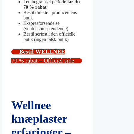
I en begrænset periode
får du
70 % rabat
Bestil direkte i producentens
butik
Ekspresforsendelse
(verdensomspændende)
Bestil seriøst i den officielle
butik (ingen falsk butik)
Bestil WELLNEE
70 % rabat – Officiel side
Wellnee
knæplaster
erfaringer –