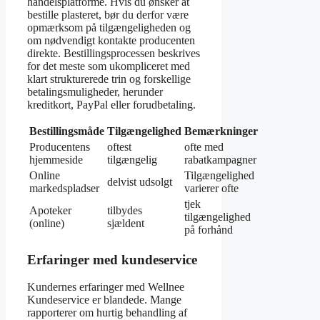
handelsplatforme. Hvis du ønsker at
bestille plasteret, bør du derfor være
opmærksom på tilgængeligheden og
om nødvendigt kontakte producenten
direkte. Bestillingsprocessen beskrives
for det meste som ukompliceret med
klart strukturerede trin og forskellige
betalingsmuligheder, herunder
kreditkort, PayPal eller forudbetaling.
Bestillingsmåde
Tilgængelighed
Bemærkninger
Producentens
oftest
ofte med
hjemmeside
tilgængelig
rabatkampagner
Online
Tilgængelighed
delvist udsolgt
markedspladser
varierer ofte
tjek
Apoteker
tilbydes
tilgængelighed
(online)
sjældent
på forhånd
Erfaringer med kundeservice
Kundernes erfaringer med Wellnee
Kundeservice er blandede. Mange
rapporterer om hurtig behandling af