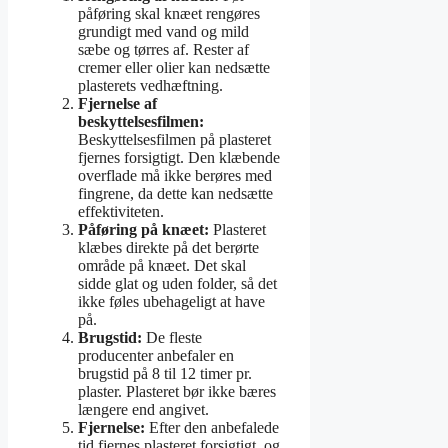
påføring skal knæet rengøres
grundigt med vand og mild
sæbe og tørres af. Rester af
cremer eller olier kan nedsætte
plasterets vedhæftning.
Fjernelse af
beskyttelsesfilmen:
Beskyttelsesfilmen på plasteret
fjernes forsigtigt. Den klæbende
overflade må ikke berøres med
fingrene, da dette kan nedsætte
effektiviteten.
Påføring på knæet:
Plasteret
klæbes direkte på det berørte
område på knæet. Det skal
sidde glat og uden folder, så det
ikke føles ubehageligt at have
på.
Brugstid:
De fleste
producenter anbefaler en
brugstid på 8 til 12 timer pr.
plaster. Plasteret bør ikke bæres
længere end angivet.
Fjernelse:
Efter den anbefalede
tid fjernes plasteret forsigtigt, og