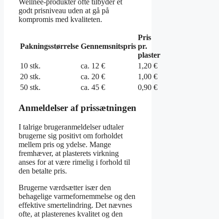
Wellnee-produkter ofte tilbyder et
godt prisniveau uden at gå på
kompromis med kvaliteten.
Pris
Pakningsstørrelse
Gennemsnitspris
pr.
plaster
10 stk.
ca. 12 €
1,20 €
20 stk.
ca. 20 €
1,00 €
50 stk.
ca. 45 €
0,90 €
Anmeldelser af prissætningen
I talrige brugeranmeldelser udtaler
brugerne sig positivt om forholdet
mellem pris og ydelse. Mange
fremhæver, at plasterets virkning
anses for at være rimelig i forhold til
den betalte pris.
Brugerne værdsætter især den
behagelige varmefornemmelse og den
effektive smertelindring. Det nævnes
ofte, at plasterenes kvalitet og den