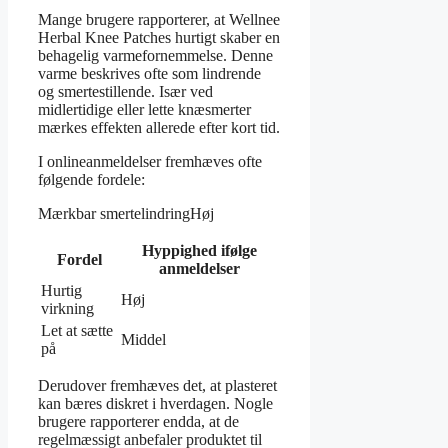
Mange brugere rapporterer, at Wellnee
Herbal Knee Patches hurtigt skaber en
behagelig varmefornemmelse. Denne
varme beskrives ofte som lindrende
og smertestillende. Især ved
midlertidige eller lette knæsmerter
mærkes effekten allerede efter kort tid.
I onlineanmeldelser fremhæves ofte
følgende fordele:
Mærkbar smertelindringHøj
Hyppighed ifølge
Fordel
anmeldelser
Hurtig
Høj
virkning
Let at sætte
Middel
på
Derudover fremhæves det, at plasteret
kan bæres diskret i hverdagen. Nogle
brugere rapporterer endda, at de
regelmæssigt anbefaler produktet til