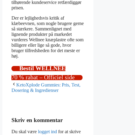
tilhørende kundeservice retfærdiggør
prisen.
Der er lejlighedsvis kritik af
klæbeevnen, som nogle brugere gerne
så stærkere. Sammenlignet med
lignende produkter på markedet
vurderes Wellnee knæplastre ofte som
billigere eller lige så gode, hvor
bruger tilfredsheden for det meste er
høj.
Bestil WELLNEE
70 % rabat – Officiel side
KetoXplode Gummies: Pris, Test,
Dosering & Ingredienser
Skriv en kommentar
Du skal være
logget ind
for at skrive