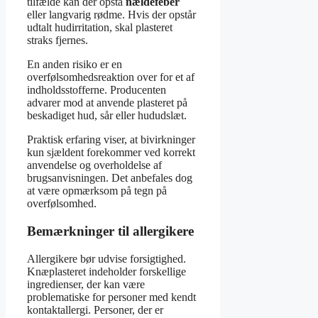
tilfælde kan der opstå
nældefeber
eller langvarig rødme. Hvis der opstår
udtalt hudirritation, skal plasteret
straks fjernes.
En anden risiko er en
overfølsomhedsreaktion over for et af
indholdsstofferne. Producenten
advarer mod at anvende plasteret på
beskadiget hud, sår eller hududslæt.
Praktisk erfaring viser, at bivirkninger
kun sjældent forekommer ved korrekt
anvendelse og overholdelse af
brugsanvisningen. Det anbefales dog
at være opmærksom på tegn på
overfølsomhed.
Bemærkninger til allergikere
Allergikere bør udvise forsigtighed.
Knæplasteret indeholder forskellige
ingredienser, der kan være
problematiske for personer med kendt
kontaktallergi. Personer, der er