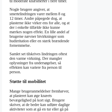
til moderate knæsmerter i flere timer.
Nogle brugere angiver, at
smertelindringen varer mellem 8 og
12 timer. Andre påpegede dog, at
plasterne ikke virker ens for alle, og at
der i enkelte tilfælde ikke kunne
mærkes nogen effekt. En lille andel af
brugerne nævner bivirkninger som
hudirritation eller en stærk brændende
fornemmelse.
Samlet set tilskrives lindringen oftest
den varme virkning. Der mangler
oplysninger fra undersøgelser, så
effekten kan variere fra person til
person.
Støtte til mobilitet
Mange brugeranmeldelser fremhæver,
at plasteret kan øge knæets
bevægelighed på kort sigt. Brugere
skriver, at de bedre kan udføre daglige
aktiviteter som at gå en tur eller gå på