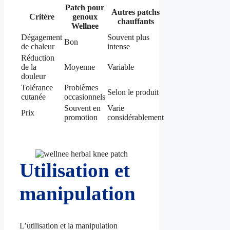
Patch pour
Autres patchs
Critère
genoux
chauffants
Wellnee
Dégagement
Souvent plus
Bon
de chaleur
intense
Réduction
de la
Moyenne
Variable
douleur
Tolérance
Problèmes
Selon le produit
cutanée
occasionnels
Souvent en
Varie
Prix
promotion
considérablement
Utilisation et
manipulation
L’utilisation et la manipulation