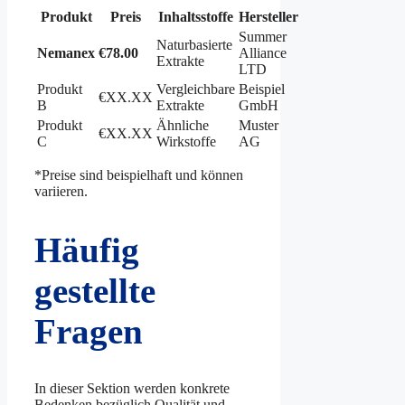
Produkt
Preis
Inhaltsstoffe
Hersteller
Summer
Naturbasierte
Nemanex
€78.00
Alliance
Extrakte
LTD
Produkt
Vergleichbare
Beispiel
€XX.XX
B
Extrakte
GmbH
Produkt
Ähnliche
Muster
€XX.XX
C
Wirkstoffe
AG
*Preise sind beispielhaft und können
variieren.
Häufig
gestellte
Fragen
In dieser Sektion werden konkrete
Bedenken bezüglich Qualität und