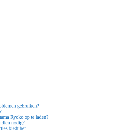
oblemen gebruiken?
?
uama Ryoko op te laden?
ndien nodig?
ies biedt het