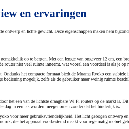
ew en ervaringen
ntwerp en lichte gewicht. Deze eigenschappen maken hem bijzonder 
emakkelijk op te bergen. Met een lengte van ongeveer 12 cm, een breed
router niet veel ruimte inneemt, wat vooral een voordeel is als je op r
raat. Ondanks het compacte formaat biedt de Muama Ryoko een stabiele i
e bediening mogelijk, zelfs als de gebruiker maar weinig ruimte beschi
r het een van de lichtste draagbare Wi-Fi-routers op de markt is. Dit 
le dag in een tas worden meegenomen zonder dat het hinderlijk is.
ko voor meer gebruiksvriendelijkheid. Het licht gebogen ontwerp en d
indruk, die het apparaat voorbestemd maakt voor regelmatig mobiel geb