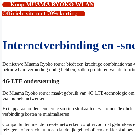
Koop MUAMA RYOKO WLAN
Officiële site met 70% korting
Internetverbinding en -
De nieuwe Muama Ryoko router biedt een krachtige combinatie van
betrouwbare verbinding nodig hebben, zullen profiteren van de functie
4G LTE ondersteuning
De Muama Ryoko router maakt gebruik van 4G LTE-technologie om sta
via mobiele netwerken.
Het apparaat ondersteunt vele soorten simkaarten, waardoor flexibel
verbindingskosten te minimaliseren.
Compatibiliteit met de meeste netwerken zorgt ervoor dat gebruikers e
reizigers, of ze zich nu in een landelijk gebied of een drukke stad bev