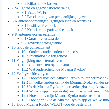
6.2
Bijkomende kosten
7
Veiligheid en gegevensbescherming
7.1
Veilig Wi-Fi
7.2
Bescherming van persoonlijke gegevens
8
Klantenbeoordelingen, getuigenissen en recensies
8.1
Positieve feedback
8.2
Kritiek en negatieve feedback
9
Klantenservice en garantie
9.1
Garantievoorwaarden
9.2
Tevredenheidsgarantie
10
Globale connectiviteit
10.1
Ondersteunde landen en regio’s
10.2
Internationale reisgenoot
11
Vergelijking met alternatieven
11.1
Concurrenten op de markt
11.2
Wat onderscheidt de Muama Ryoko?
12
Veel gestelde vragen
12.1
Hoeveel kost een Muama Ryoko router per maand?
12.2
In welke landen kan ik de Muama Ryoko zonder pr
12.3
Is de Muama Ryoko router verkrijgbaar bij Amazon
12.4
Welke stappen zijn nodig om de simkaart van de M
12.5
Hoe kan ik mijn Muama Ryoko router retourneren i
12.6
Hoe gebruik je de Muama Ryoko app en welke funct
13
Koop Muama Ryoko WLAN voor de beste prijs