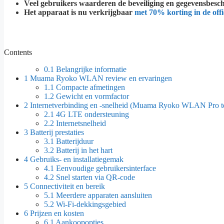
Veel gebruikers waarderen de beveiliging en gegevensbesc
Het apparaat is nu verkrijgbaar
met 70% korting in de offi
Contents
0.1
Belangrijke informatie
1
Muama Ryoko WLAN review en ervaringen
1.1
Compacte afmetingen
1.2
Gewicht en vormfactor
2
Internetverbinding en -snelheid (Muama Ryoko WLAN Pro te
2.1
4G LTE ondersteuning
2.2
Internetsnelheid
3
Batterij prestaties
3.1
Batterijduur
3.2
Batterij in het hart
4
Gebruiks- en installatiegemak
4.1
Eenvoudige gebruikersinterface
4.2
Snel starten via QR-code
5
Connectiviteit en bereik
5.1
Meerdere apparaten aansluiten
5.2
Wi-Fi-dekkingsgebied
6
Prijzen en kosten
6.1
Aankoopopties