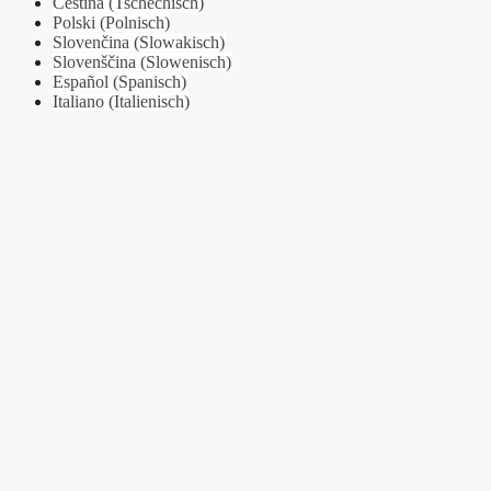
Čeština
(
Tschechisch
)
Polski
(
Polnisch
)
Slovenčina
(
Slowakisch
)
Slovenščina
(
Slowenisch
)
Español
(
Spanisch
)
Italiano
(
Italienisch
)