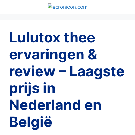
Ga
naar
de
inhoud
Lulutox thee
ervaringen &
review – Laagste
prijs in
Nederland en
België